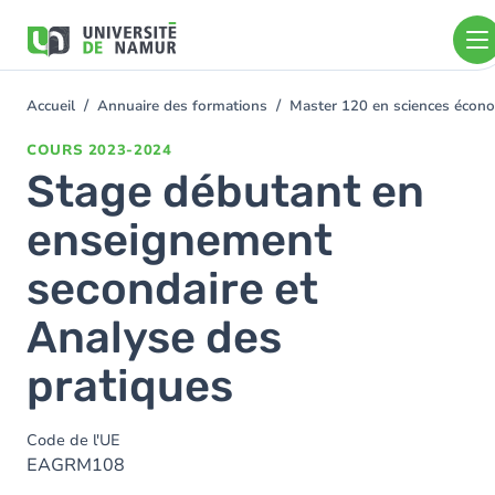
Aller au contenu principal
Aller
au
contenu
principal
Accueil
Annuaire des formations
Master 120 en sciences économ
You
are
COURS
2023-2024
here
Stage débutant en
enseignement
secondaire et
Analyse des
pratiques
Code de l'UE
EAGRM108