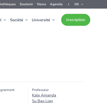
liothèques
Soutenir
News
Agenda
FR
Inscription
l
Société
Université
ignement
Professeur
Kale Amanda
Su Bao Lian