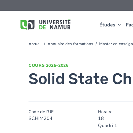
Aller au contenu principal
Aller
au
contenu
principal
Études
Fac
Accueil
Annuaire des formations
Master en enseign
You
are
here
COURS
2025-2026
Solid State C
Code de l'UE
Horaire
SCHIM204
18
Quadri 1