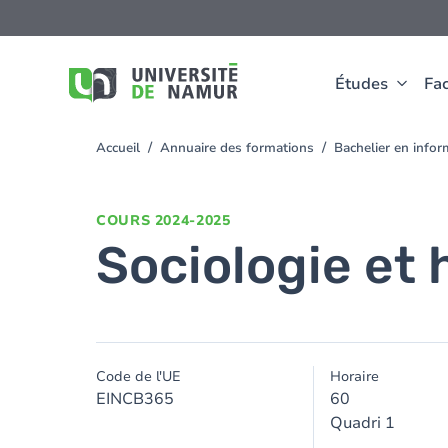
Aller au contenu principal
Aller
au
contenu
principal
Études
Fac
Accueil
Annuaire des formations
Bachelier en info
You
are
here
COURS
2024-2025
Sociologie et 
Code de l'UE
Horaire
EINCB365
60
Quadri 1