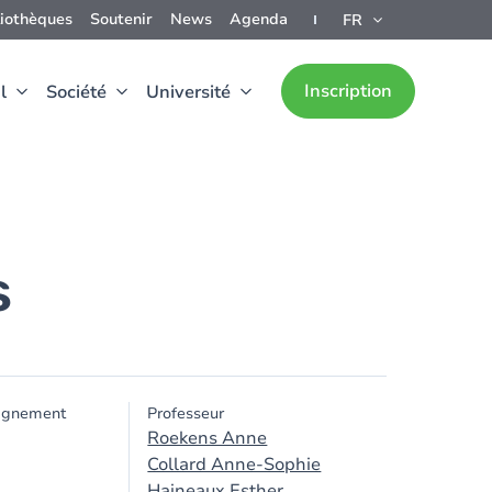
liothèques
Soutenir
News
Agenda
FR
Inscription
l
Société
Université
s
ignement
Professeur
Roekens Anne
Collard Anne-Sophie
Haineaux Esther