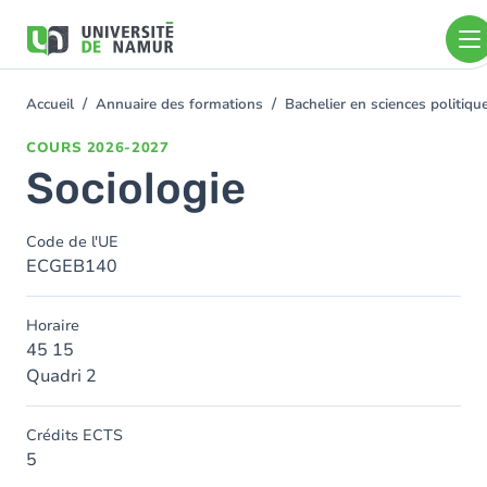
Aller au contenu principal
Aller
au
contenu
principal
Accueil
Annuaire des formations
Bachelier en sciences politiq
You
are
COURS
2026-2027
here
Sociologie
Code de l'UE
ECGEB140
Horaire
45 15
Quadri 2
Crédits ECTS
5