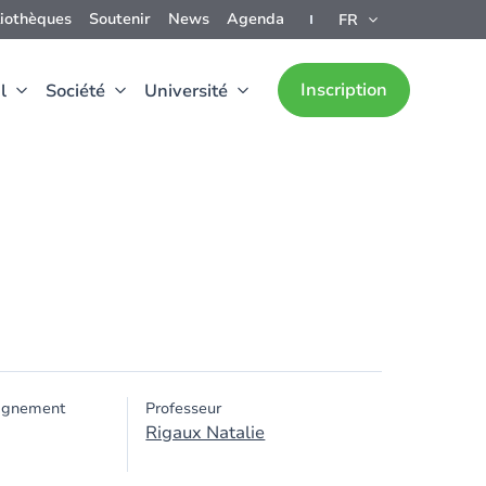
liothèques
Soutenir
News
Agenda
FR
Inscription
l
Société
Université
ignement
Professeur
Rigaux Natalie