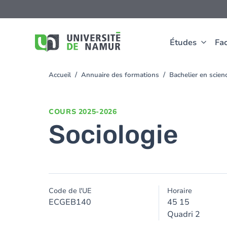
Aller au contenu principal
Aller
au
contenu
principal
Études
Fac
Accueil
Annuaire des formations
Bachelier en scie
You
are
here
COURS
2025-2026
Sociologie
Code de l'UE
Horaire
ECGEB140
45 15
Quadri 2