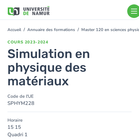
Aller au contenu principal
Aller
au
contenu
principal
Accueil
Annuaire des formations
Master 120 en sciences physiq
You
are
COURS
2023-2024
here
Simulation en
physique des
matériaux
Code de l'UE
SPHYM228
Horaire
15 15
Quadri 1