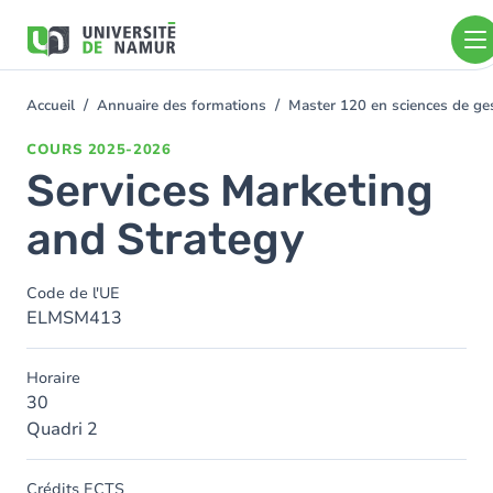
Aller au contenu principal
Aller
au
contenu
principal
Accueil
Annuaire des formations
Master 120 en sciences de ges
You
are
COURS
2025-2026
here
Services Marketing
and Strategy
Code de l'UE
ELMSM413
Horaire
30
Quadri 2
Crédits ECTS