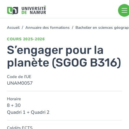
Aller au contenu principal
Aller
au
contenu
principal
Accueil
Annuaire des formations
Bachelier en sciences géogra
You
are
COURS
2025-2026
here
S’engager pour la
planète (SGOG B316)
Code de l'UE
UNAM0057
Horaire
8 + 30
Quadri 1 + Quadri 2
Crédits ECTS