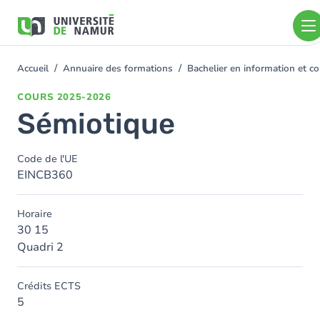
Aller au contenu principal
Aller
au
contenu
principal
Accueil
Annuaire des formations
Bachelier en information et
You
are
COURS
2025-2026
here
Sémiotique
Code de l'UE
EINCB360
Horaire
30 15
Quadri 2
Crédits ECTS
5