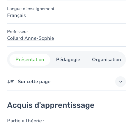
Langue d'enseignement
Français
Professeur
Collard Anne-Sophie
Présentation
Pédagogie
Organisation
Sur cette page
Acquis d'apprentissage
Acquis d'apprentissage
Objectifs
Contenu
Partie « Théorie :
Table des matières