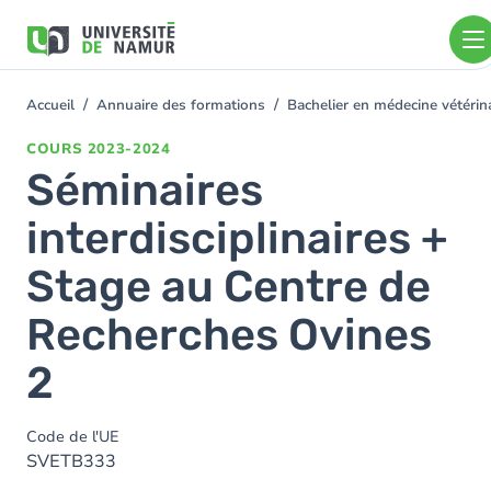
Aller au contenu principal
Aller
au
contenu
principal
Accueil
Annuaire des formations
Bachelier en médecine vétéri
You
are
COURS
2023-2024
here
Séminaires
interdisciplinaires +
Stage au Centre de
Recherches Ovines
2
Code de l'UE
SVETB333