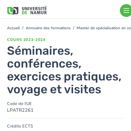
Aller au contenu principal
Aller
au
contenu
principal
Accueil
Annuaire des formations
Master de spécialisation en c
You
are
COURS
2023-2024
here
Séminaires,
conférences,
exercices pratiques,
voyage et visites
Code de l'UE
LPATR2261
Crédits ECTS