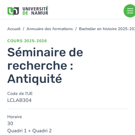
Aller au contenu principal
Aller
au
contenu
principal
Accueil
Annuaire des formations
Bachelier en histoire 2025-2
You
are
COURS
2025-2026
here
Séminaire de
recherche :
Antiquité
Code de l'UE
LCLAB304
Horaire
30
Quadri 1 + Quadri 2