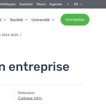
liothèques
Soutenir
News
Agenda
FR
Inscription
l
Société
Université
ion 2024-2025
 entreprise
Professeur
Cultiaux John