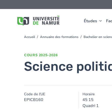
Aller au contenu principal
Aller
au
contenu
principal
Études
Fac
Accueil
Annuaire des formations
Bachelier en scien
You
are
here
COURS
2025-2026
Science politi
Code de l'UE
Horaire
EPICB160
45 15
Quadri 1