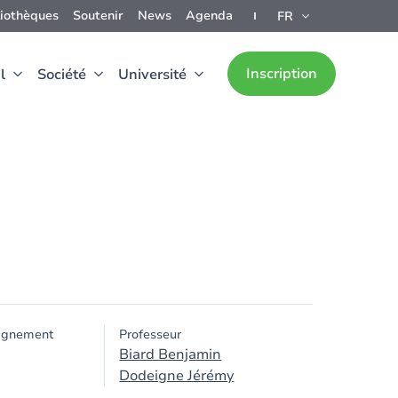
liothèques
Soutenir
News
Agenda
FR
Inscription
l
Société
Université
ignement
Professeur
Biard Benjamin
Dodeigne Jérémy