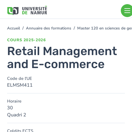
Aller au contenu principal
Aller
au
contenu
principal
Accueil
Annuaire des formations
Master 120 en sciences de gest
You
are
COURS
2025-2026
here
Retail Management
and E-commerce
Code de l'UE
ELMSM411
Horaire
30
Quadri 2
Crédits ECTS