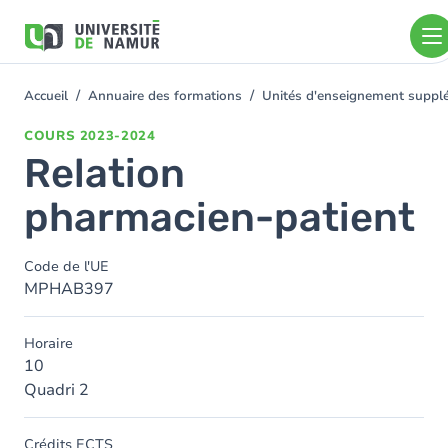
Aller au contenu principal
Aller
au
contenu
principal
Accueil
Annuaire des formations
Unités d'enseignement suppl
You
are
COURS
2023-2024
here
Relation
pharmacien-patient
Code de l'UE
MPHAB397
Horaire
10
Quadri 2
Crédits ECTS