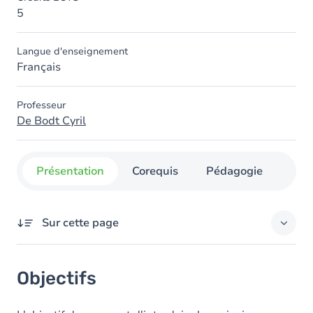
5
Langue d'enseignement
Français
Professeur
De Bodt Cyril
Présentation
Corequis
Pédagogie
Org
Sur cette page
Objectifs
Objectifs
Contenu