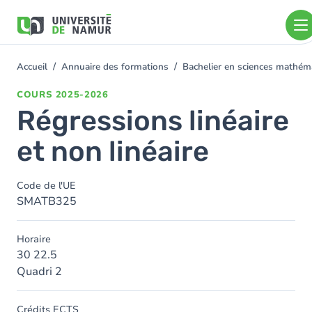
Aller au contenu principal
Aller
au
contenu
principal
Accueil
Annuaire des formations
Bachelier en sciences mathé
You
are
COURS
2025-2026
here
Régressions linéaire
et non linéaire
Code de l'UE
SMATB325
Horaire
30 22.5
Quadri 2
Crédits ECTS