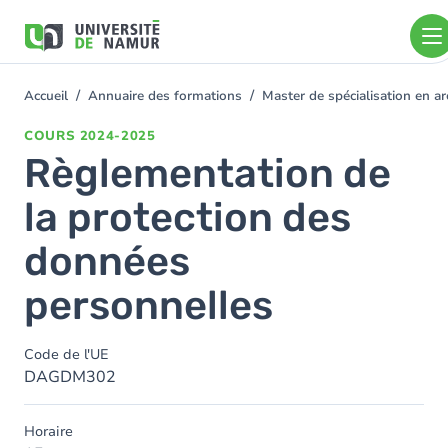
Aller au contenu principal
Aller
au
contenu
principal
Accueil
Annuaire des formations
Master de spécialisation en a
You
are
COURS
2024-2025
here
Règlementation de
la protection des
données
personnelles
Code de l'UE
DAGDM302
Horaire