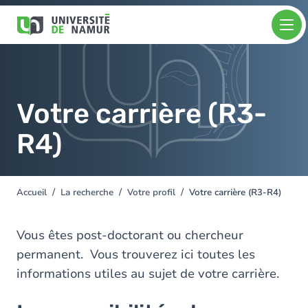
Aller au contenu principal
Aller
Image
au
contenu
principal
Votre carrière (R3-
R4)
Accueil
La recherche
Votre profil
Votre carrière (R3-R4)
You
are
here
Vous êtes post-doctorant ou chercheur
permanent. Vous trouverez ici toutes les
informations utiles au sujet de votre carrière.