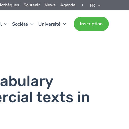
liothèques
Soutenir
News
Agenda
FR
Inscription
l
Société
Université
abulary
cial texts in