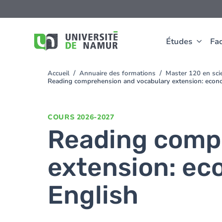
Aller au contenu principal
Aller
au
contenu
principal
Études
Fac
Accueil
Annuaire des formations
Master 120 en sci
You
Reading comprehension and vocabulary extension: econo
are
here
COURS
2026-2027
Reading comp
extension: ec
English