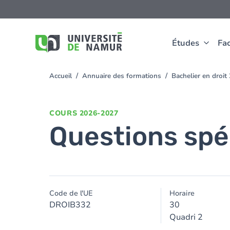
Aller au contenu principal
Aller
au
contenu
principal
Études
Fac
Accueil
Annuaire des formations
Bachelier en droi
You
are
here
COURS
2026-2027
Questions spéc
Code de l'UE
Horaire
DROIB332
30
Quadri 2