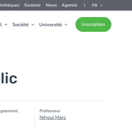
liothèques
Soutenir
News
Agenda
FR
Inscription
l
Société
Université
lic
ignement
Professeur
Nihoul Marc