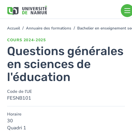
Aller au contenu principal
Aller
au
contenu
principal
Accueil
Annuaire des formations
Bachelier en enseignement se
You
are
COURS
2024-2025
here
Questions générales
en sciences de
l'éducation
Code de l'UE
FESNB101
Horaire
30
Quadri 1