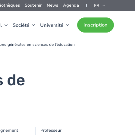
liothèques
Soutenir
News
Agenda
FR
Inscription
l
Société
Université
ons générales en sciences de l'éducation
s de
ignement
Professeur