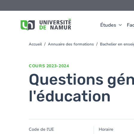
Aller au contenu principal
Aller
au
contenu
principal
Études
Fac
Accueil
Annuaire des formations
Bachelier en ense
You
are
here
COURS
2023-2024
Questions gén
l'éducation
Code de l'UE
Horaire