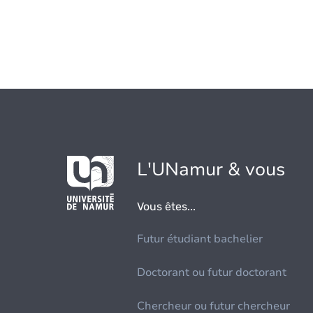
L'UNamur & vous
Vous êtes...
Futur étudiant bachelier
Doctorant ou futur doctorant
Chercheur ou futur chercheur