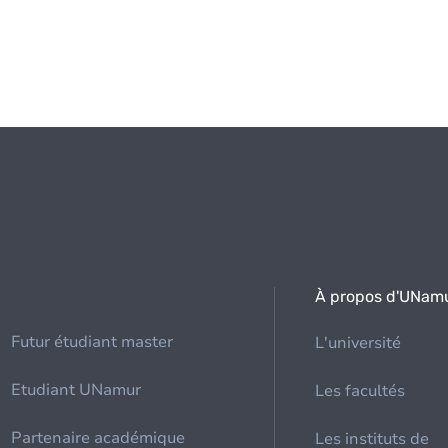
À propos d'UNam
Futur étudiant master
L'université
Etudiant UNamur
Les facultés
Partenaire académique
Les instituts de