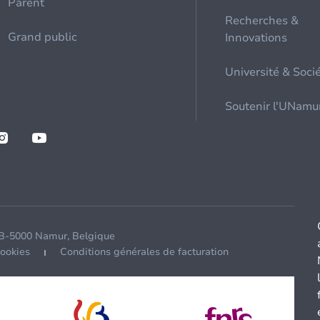
Parent
Recherches &
Grand public
Innovations
Université & Soci
Soutenir l'UNamu
 B-5000 Namur, Belgique
cookies
Conditions générales de facturation