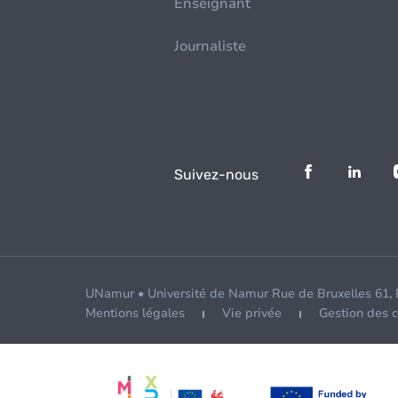
Enseignant
Journaliste
Suivez-nous
UNamur • Université de Namur Rue de Bruxelles 61,
Mentions légales
Vie privée
Gestion des 