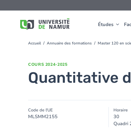
Aller au contenu principal
Aller
au
contenu
principal
Études
Fac
Accueil
Annuaire des formations
Master 120 en scie
You
are
here
COURS
2024-2025
Quantitative 
Code de l'UE
Horaire
MLSMM2155
30
Quadri 