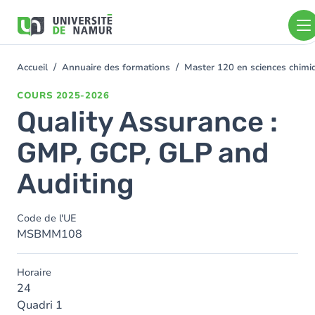
Aller au contenu principal
Aller
au
contenu
principal
Accueil
Annuaire des formations
Master 120 en sciences chimiq
You
are
COURS
2025-2026
here
Quality Assurance :
GMP, GCP, GLP and
Auditing
Code de l'UE
MSBMM108
Horaire
24
Quadri 1