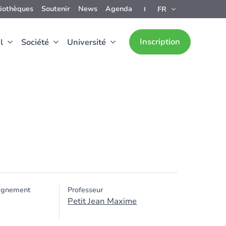
liothèques
Soutenir
News
Agenda
FR
Inscription
l
Société
Université
ignement
Professeur
Petit Jean Maxime