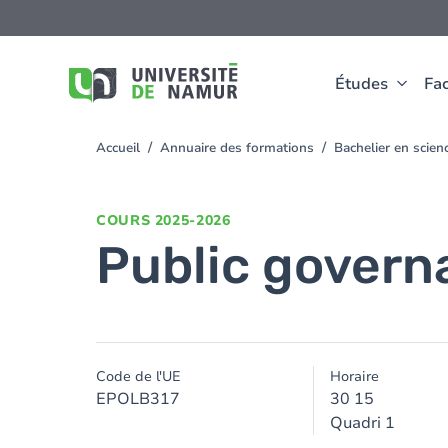
Aller au contenu principal
Aller
au
contenu
principal
Études
Fac
Accueil
Annuaire des formations
Bachelier en scien
You
are
here
COURS
2025-2026
Public govern
Code de l'UE
Horaire
EPOLB317
30 15
Quadri 1