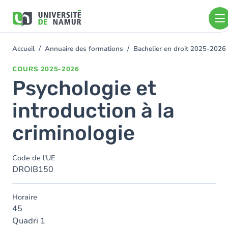
Aller au contenu principal
Aller
au
contenu
principal
Accueil
Annuaire des formations
Bachelier en droit 2025-2026
You
are
COURS
2025-2026
here
Psychologie et
introduction à la
criminologie
Code de l'UE
DROIB150
Horaire
45
Quadri 1