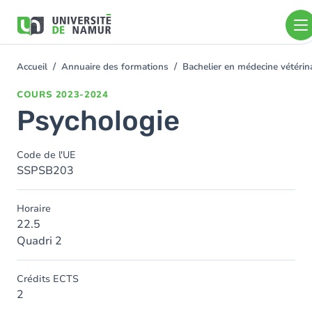
Aller au contenu principal
Aller
au
contenu
principal
Accueil
Annuaire des formations
Bachelier en médecine vétéri
You
are
COURS
2023-2024
here
Psychologie
Code de l'UE
SSPSB203
Horaire
22.5
Quadri 2
Crédits ECTS
2