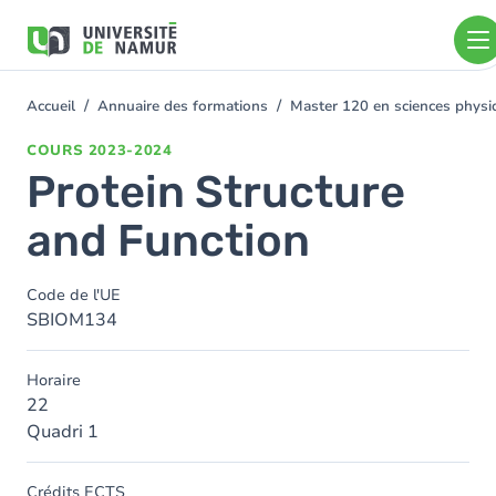
Aller au contenu principal
Aller
au
contenu
principal
Accueil
Annuaire des formations
Master 120 en sciences physiq
You
are
COURS
2023-2024
here
Protein Structure
and Function
Code de l'UE
SBIOM134
Horaire
22
Quadri 1
Crédits ECTS