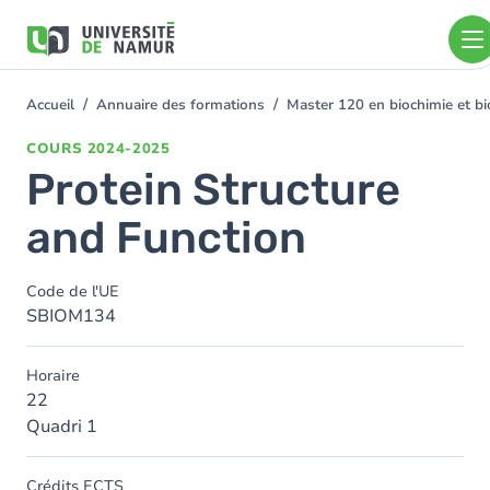
Aller au contenu principal
Aller
au
contenu
principal
Accueil
Annuaire des formations
Master 120 en biochimie et bio
You
are
COURS
2024-2025
here
Protein Structure
and Function
Code de l'UE
SBIOM134
Horaire
22
Quadri 1
Crédits ECTS