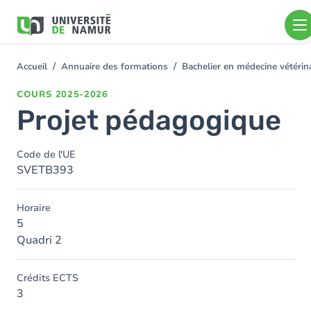
Aller au contenu principal
Aller
au
contenu
principal
Accueil
Annuaire des formations
Bachelier en médecine vétéri
You
are
COURS
2025-2026
here
Projet pédagogique
Code de l'UE
SVETB393
Horaire
5
Quadri 2
Crédits ECTS
3