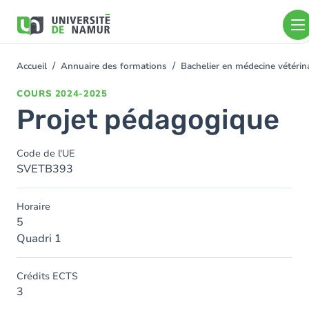
Aller au contenu principal
Aller
au
contenu
principal
Accueil
Annuaire des formations
Bachelier en médecine vétéri
You
are
COURS
2024-2025
here
Projet pédagogique
Code de l'UE
SVETB393
Horaire
5
Quadri 1
Crédits ECTS
3