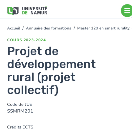
Aller au contenu principal
Aller
au
contenu
principal
Accueil
Annuaire des formations
Master 120 en smart rurality, 
You
are
COURS
2023-2024
here
Projet de
développement
rural (projet
collectif)
Code de l'UE
SSMRM201
Crédits ECTS