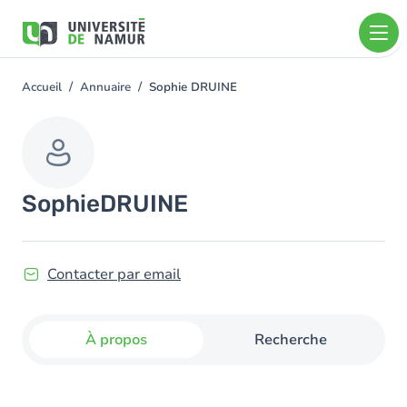
Aller au contenu principal
Aller
au
contenu
principal
Accueil
Annuaire
Sophie DRUINE
You
are
here
Sophie
DRUINE
Contacter par email
À propos
Recherche