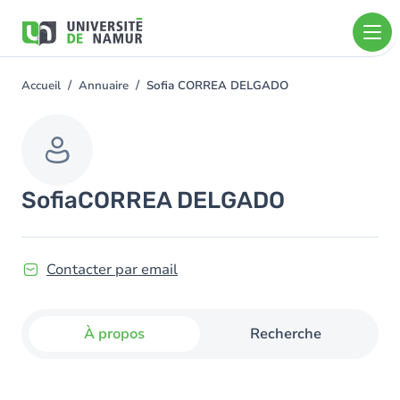
Aller au contenu principal
Aller
au
contenu
principal
Accueil
Annuaire
Sofia CORREA DELGADO
You
are
here
Sofia
CORREA DELGADO
Contacter par email
À propos
Recherche