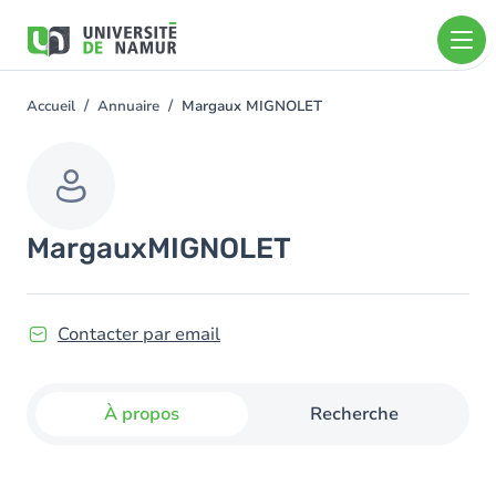
Aller au contenu principal
Aller
au
contenu
principal
Accueil
Annuaire
Margaux MIGNOLET
You
are
here
Margaux
MIGNOLET
Contacter par email
À propos
Recherche