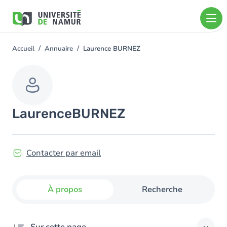
Aller au contenu principal
Aller
au
contenu
principal
Accueil
Annuaire
Laurence BURNEZ
You
are
here
Laurence
BURNEZ
Contacter par email
À propos
Recherche