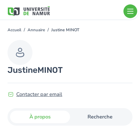
Aller au contenu principal
Aller
au
contenu
principal
Accueil
Annuaire
Justine MINOT
You
are
here
Justine
MINOT
Contacter par email
À propos
Recherche