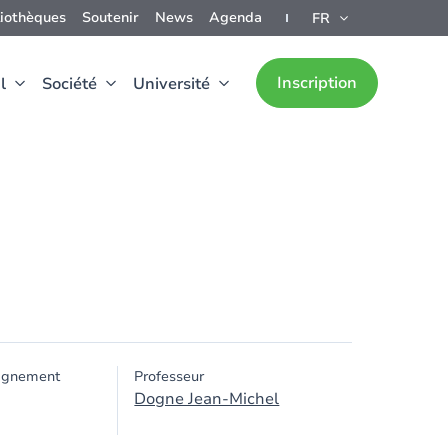
liothèques
Soutenir
News
Agenda
FR
Inscription
l
Société
Université
ignement
Professeur
Dogne Jean-Michel