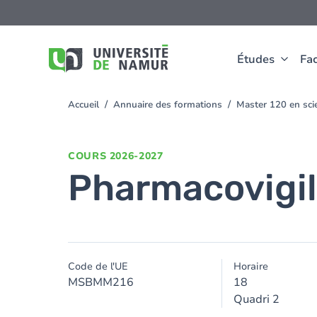
Aller au contenu principal
Aller
au
contenu
principal
Études
Fac
Accueil
Annuaire des formations
Master 120 en sc
You
are
here
COURS
2026-2027
Pharmacovigi
Code de l'UE
Horaire
MSBMM216
18
Quadri 2