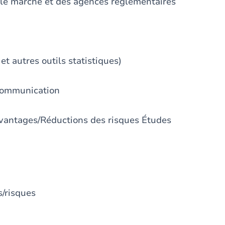
r le marché et des agences réglementaires
t autres outils statistiques)
 communication
Avantages/Réductions des risques Études
s/risques