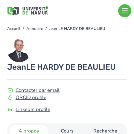
Aller au contenu principal
Aller
au
contenu
principal
Accueil
Annuaire
Jean LE HARDY DE BEAULIEU
You
are
Image
here
Jean
LE HARDY DE BEAULIEU
Contacter par email
ORCID profile
LinkedIn profile
À propos
Cours
Recherche