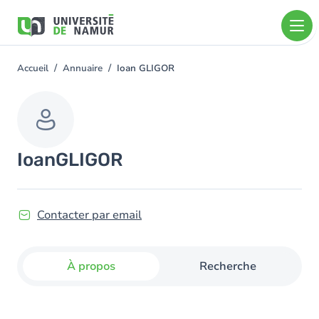
Aller au contenu principal
Aller
au
contenu
principal
Accueil
Annuaire
Ioan GLIGOR
You
are
here
Ioan
GLIGOR
Contacter par email
À propos
Recherche