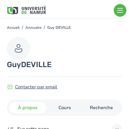
Aller au contenu principal
Aller
au
contenu
principal
Accueil
Annuaire
Guy DEVILLE
You
are
here
Guy
DEVILLE
Contacter par email
À propos
Cours
Recherche