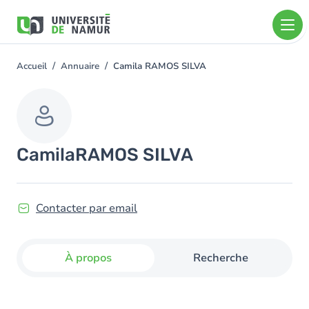
Aller au contenu principal
Aller
au
contenu
principal
Accueil
Annuaire
Camila RAMOS SILVA
You
are
here
Camila
RAMOS SILVA
Contacter par email
À propos
Recherche