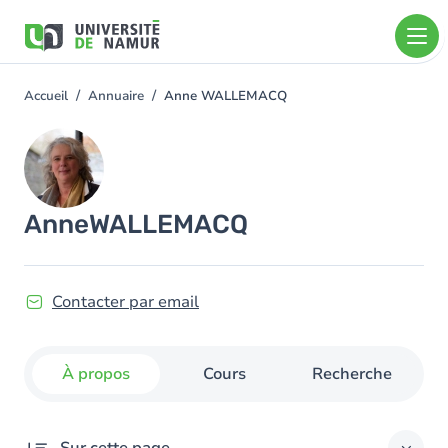
Aller au contenu principal
Aller
au
contenu
principal
Accueil
Annuaire
Anne WALLEMACQ
You
are
Image
here
Anne
WALLEMACQ
Contacter par email
À propos
Cours
Recherche