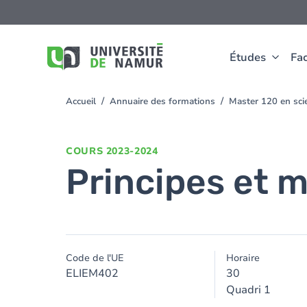
Aller au contenu principal
Aller
au
contenu
principal
Études
Fac
Accueil
Annuaire des formations
Master 120 en scie
You
are
here
COURS
2023-2024
Principes et m
Code de l'UE
Horaire
ELIEM402
30
Quadri 1