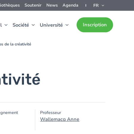
liothèques
Soutenir
News
Agenda
FR
Inscription
l
Société
Université
s de la créativité
tivité
ignement
Professeur
Wallemacq Anne