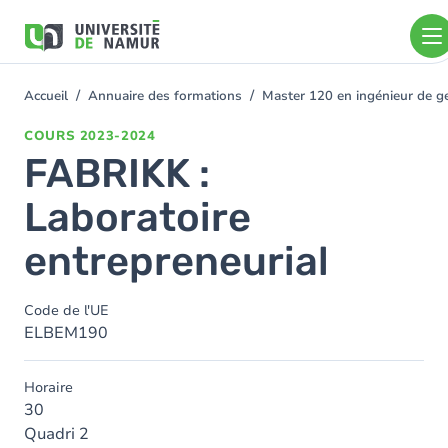
Aller au contenu principal
Aller
au
contenu
principal
Accueil
Annuaire des formations
Master 120 en ingénieur de ge
You
are
COURS
2023-2024
here
FABRIKK :
Laboratoire
entrepreneurial
Code de l'UE
ELBEM190
Horaire
30
Quadri 2