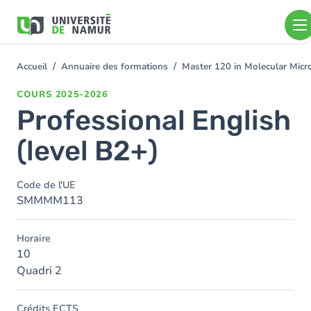
Aller au contenu principal
Aller
au
contenu
principal
Accueil
Annuaire des formations
Master 120 in Molecular Micro
You
are
COURS
2025-2026
here
Professional English
(level B2+)
Code de l'UE
SMMMM113
Horaire
10
Quadri 2
Crédits ECTS