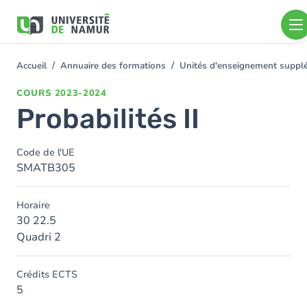
Aller au contenu principal
Aller
au
contenu
principal
Accueil
Annuaire des formations
Unités d'enseignement suppl
You
are
COURS
2023-2024
here
Probabilités II
Code de l'UE
SMATB305
Horaire
30 22.5
Quadri 2
Crédits ECTS
5