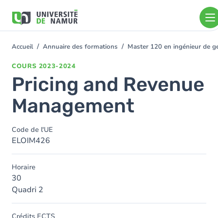
Aller au contenu principal
Aller
au
contenu
principal
Accueil
Annuaire des formations
Master 120 en ingénieur de ge
You
are
COURS
2023-2024
here
Pricing and Revenue
Management
Code de l'UE
ELOIM426
Horaire
30
Quadri 2
Crédits ECTS