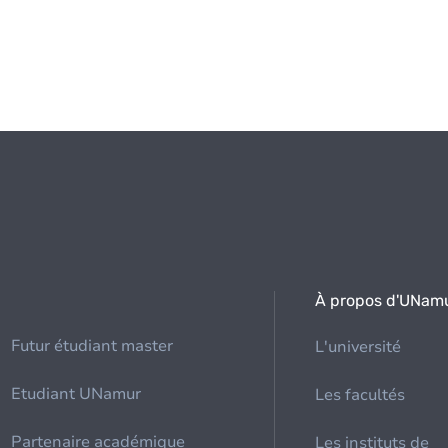
À propos d'UNam
Futur étudiant master
L'université
Etudiant UNamur
Les facultés
Partenaire académique
Les instituts de