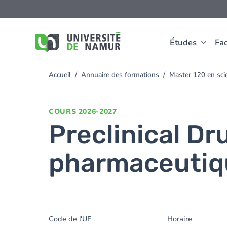
Aller au contenu principal
Aller
au
contenu
principal
Études
Fac
Accueil
Annuaire des formations
Master 120 en sc
You
are
here
COURS
2026-2027
Preclinical D
pharmaceutiq
Code de l'UE
Horaire