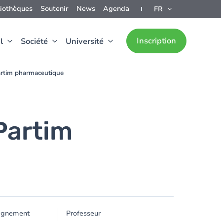
liothèques
Soutenir
News
Agenda
FR
Inscription
l
Société
Université
artim pharmaceutique
Partim
ignement
Professeur