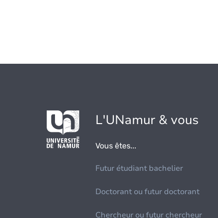
L'UNamur & vous
Vous êtes...
Futur étudiant bachelier
Doctorant ou futur doctorant
Chercheur ou futur chercheur